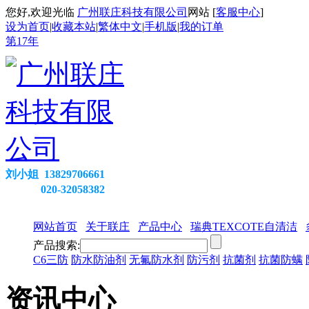
您好,欢迎光临
广州联庄科技有限公司
网站 [
客服中心
]
设为首页
|
收藏本站
|
繁体中文
|
手机版
|
我的订单
第
17
年
刘小姐 13829706661
020-32058382
网站首页
关于联庄
产品中心
瑞典TEXCOTE自清洁
产品搜索:
C6三防
防水防油剂
无氟防水剂
防污剂
抗菌剂
抗菌防螨
资讯中心