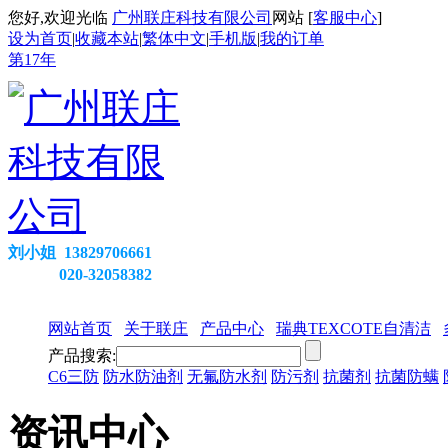
您好,欢迎光临
广州联庄科技有限公司
网站 [
客服中心
]
设为首页
|
收藏本站
|
繁体中文
|
手机版
|
我的订单
第
17
年
刘小姐 13829706661
020-32058382
网站首页
关于联庄
产品中心
瑞典TEXCOTE自清洁
产品搜索:
C6三防
防水防油剂
无氟防水剂
防污剂
抗菌剂
抗菌防螨
资讯中心