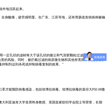
格外地活跃起来。
，全身酸痛，疲劳感明显。在广东、江苏等地，还有胃肠道发病病例被确
用一定孔径的滤材将大于该孔径的微尘和气溶胶颗粒过滤拦截下来，从
危害的风险。同时，被拦截过滤的病原微生物和其他有害因子依然附着于
毒抑制剂达到杀死或抑制病毒复制的效果。”
才能预防病毒感染，包括埃博拉病毒。埃博拉病毒的直径大约0.08微
澳大利亚迪肯大学首席终身教授、英国皇家纺织学会院士等荣誉，长期