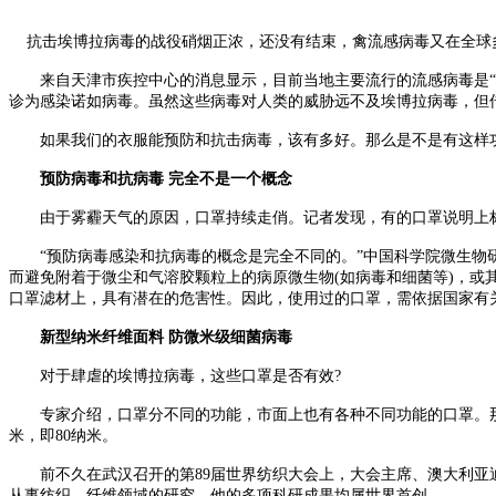
抗击埃博拉病毒的战役硝烟正浓，还没有结束，禽流感病毒又在全球
来自天津市疾控中心的消息显示，目前当地主要流行的流感病毒是“甲
诊为感染诺如病毒。虽然这些病毒对人类的威胁远不及埃博拉病毒，但
如果我们的衣服能预防和抗击病毒，该有多好。那么是不是有这样功能
预防病毒和抗病毒 完全不是一个概念
由于雾霾天气的原因，口罩持续走俏。记者发现，有的口罩说明上标
“预防病毒感染和抗病毒的概念是完全不同的。”中国科学院微生物研
而避免附着于微尘和气溶胶颗粒上的病原微生物(如病毒和细菌等)，
口罩滤材上，具有潜在的危害性。因此，使用过的口罩，需依据国家有
新型纳米纤维面料 防微米级细菌病毒
对于肆虐的埃博拉病毒，这些口罩是否有效?
专家介绍，口罩分不同的功能，市面上也有各种不同功能的口罩。那些
米，即80纳米。
前不久在武汉召开的第89届世界纺织大会上，大会主席、澳大利亚迪
从事纺织、纤维领域的研究，他的多项科研成果均属世界首创。