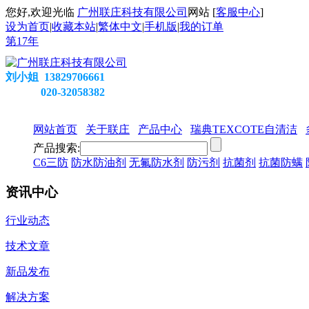
您好,欢迎光临
广州联庄科技有限公司
网站 [
客服中心
]
设为首页
|
收藏本站
|
繁体中文
|
手机版
|
我的订单
第
17
年
刘小姐 13829706661
020-32058382
网站首页
关于联庄
产品中心
瑞典TEXCOTE自清洁
产品搜索:
C6三防
防水防油剂
无氟防水剂
防污剂
抗菌剂
抗菌防螨
资讯中心
行业动态
技术文章
新品发布
解决方案