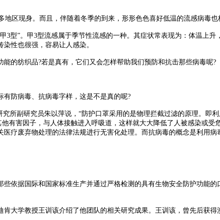
多地区现身。而且，伴随着冬季的到来，形形色色喜好低温的流感病毒也
3型”。甲3型流感属于季节性流感的一种。其症状常表现为：体温上升
传染性也很强，容易让人感染。
的纺织品?若是真有，它们又会怎样帮助我们预防和抗击那些病毒呢?
有防病毒、抗病毒字样，这是不是真的呢?
究所副研究员朱以萍说，“防护口罩采用的是物理拦截过滤的原理。即利
或其他有害因子，与人体接触进入呼吸道，这样就大大降低了人被感染或受
关医疗废弃物处理的法律法规进行无害化处理。而抗病毒的概念是利用病
依据国际和国家标准生产并通过严格检测的具有生物安全防护功能的口罩
肯大学教授王训该介绍了他团队的相关研究成果。王训该，曾先后获得