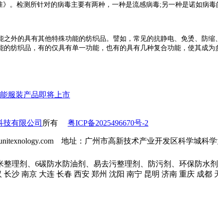
标准》。检测所针对的病毒主要有两种，一种是流感病毒;另一种是诺如病
之外的具有其他特殊功能的纺织品。譬如，常见的抗静电、免烫、防缩、
能的纺织品，有的仅具有单一功能，也有的具有几种复合功能，使其成为
能服装产品即将上市
科技有限公司
所有
粤ICP备2025496670号-2
l：info@unitexnology.com 地址：广州市高新技术产业开发区科学
米整理剂、6碳防水防油剂、易去污整理剂、防污剂、环保防水剂
汉 长沙 南京 大连 长春 西安 郑州 沈阳 南宁 昆明 济南 重庆 成都