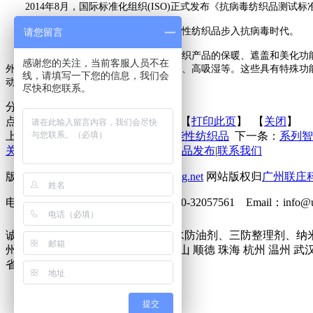
2014年8月，国际标准化组织(ISO)正式发布《抗病毒纺织品测试
有媒体称，此标准的发布标志着功能性纺织品步入抗病毒时代。
请您留言
功能性纺织品，通常是指超出常规纺织产品的保暖、遮盖和美化功能
感谢您的关注，当前客服人员不在
外、电磁屏蔽、抗菌消毒与防臭、防辐射、高吸湿等。这些具有特殊功
线，请填写一下您的信息，我们会
动向。
尽快和您联系。
分享到：
点击次数：
更新时间：2014-12-31 【
打印此页
】 【
关闭
】
上一条：
2015年的潜力股：保健功能性纺织品
下一条：
系列智
关于联庄
|
标准
|
行业动态
|
技术文章
|
新品发布
|
联系我们
版权所有 2013©
http://www.lianzhuang.net
网站版权归
广州联庄
电话：86-20-32058382 传真：86-20-32057561 Emai
诚征下列地区无氟防水剂、六碳防水防油剂、三防整理剂、纳
州市 深圳市 北京 上海 东莞 佛山 中山 顺德 珠海 杭州 温州 武
省 香港 台湾 澳门 瑞典 美国 欧洲
提交