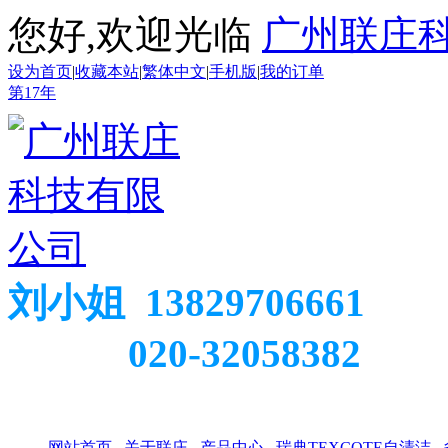
您好,欢迎光临
广州联庄
设为首页
|
收藏本站
|
繁体中文
|
手机版
|
我的订单
第
17
年
刘小姐 13829706661
020-32058382
网站首页
关于联庄
产品中心
瑞典TEXCOTE自清洁