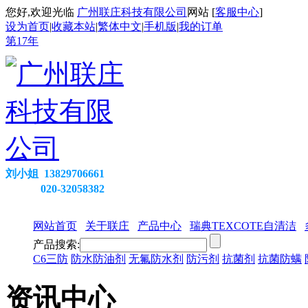
您好,欢迎光临
广州联庄科技有限公司
网站 [
客服中心
]
设为首页
|
收藏本站
|
繁体中文
|
手机版
|
我的订单
第
17
年
刘小姐 13829706661
020-32058382
网站首页
关于联庄
产品中心
瑞典TEXCOTE自清洁
产品搜索:
C6三防
防水防油剂
无氟防水剂
防污剂
抗菌剂
抗菌防螨
资讯中心