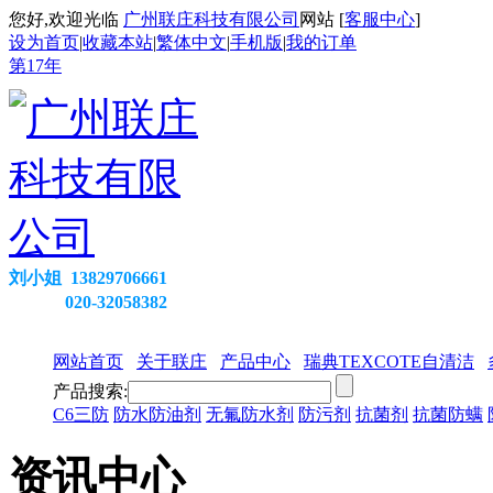
您好,欢迎光临
广州联庄科技有限公司
网站 [
客服中心
]
设为首页
|
收藏本站
|
繁体中文
|
手机版
|
我的订单
第
17
年
刘小姐 13829706661
020-32058382
网站首页
关于联庄
产品中心
瑞典TEXCOTE自清洁
产品搜索:
C6三防
防水防油剂
无氟防水剂
防污剂
抗菌剂
抗菌防螨
资讯中心