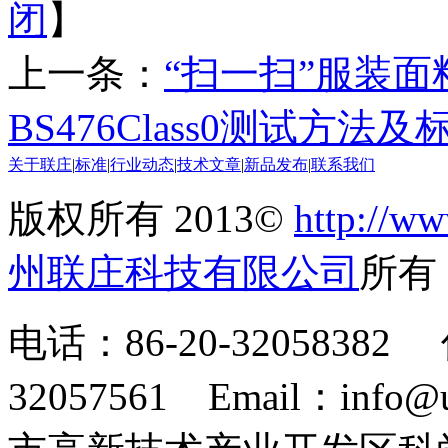
闭
】
上一条：
“扫一扫”服装
BS476Class0测试方法及
关于联庄
|
标准
|
行业动态
|
技术文章
|
新品发布
|
联系我们
版权所有 2013©
http://ww
州联庄科技有限公司
所
电话：86-20-32058382 
32057561 Email：info