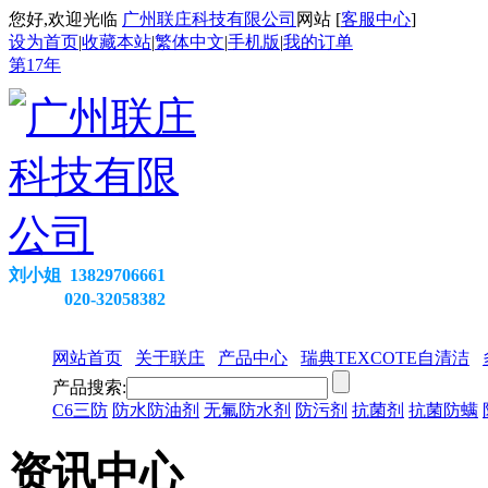
您好,欢迎光临
广州联庄科技有限公司
网站 [
客服中心
]
设为首页
|
收藏本站
|
繁体中文
|
手机版
|
我的订单
第
17
年
刘小姐 13829706661
020-32058382
网站首页
关于联庄
产品中心
瑞典TEXCOTE自清洁
产品搜索:
C6三防
防水防油剂
无氟防水剂
防污剂
抗菌剂
抗菌防螨
资讯中心