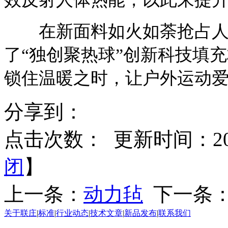
在新面料如火如荼抢占人
了“独创聚热球”创新科技填
锁住温暖之时，让户外运动
分享到：
点击次数：
更新时间：2014
闭
】
上一条：
动力毡
下一条
关于联庄
|
标准
|
行业动态
|
技术文章
|
新品发布
|
联系我们