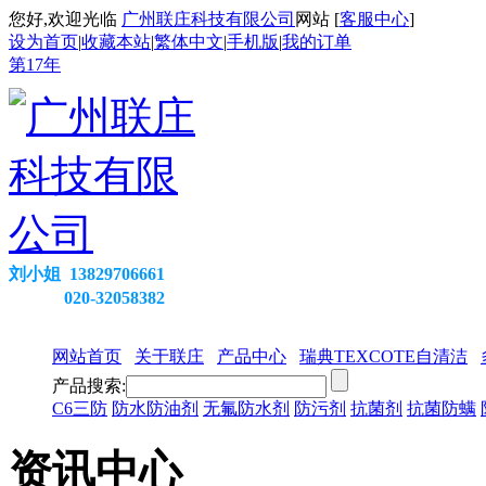
您好,欢迎光临
广州联庄科技有限公司
网站 [
客服中心
]
设为首页
|
收藏本站
|
繁体中文
|
手机版
|
我的订单
第
17
年
刘小姐 13829706661
020-32058382
网站首页
关于联庄
产品中心
瑞典TEXCOTE自清洁
产品搜索:
C6三防
防水防油剂
无氟防水剂
防污剂
抗菌剂
抗菌防螨
资讯中心