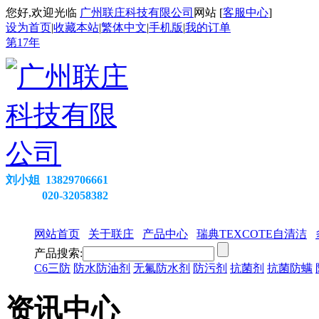
您好,欢迎光临
广州联庄科技有限公司
网站 [
客服中心
]
设为首页
|
收藏本站
|
繁体中文
|
手机版
|
我的订单
第
17
年
刘小姐 13829706661
020-32058382
网站首页
关于联庄
产品中心
瑞典TEXCOTE自清洁
产品搜索:
C6三防
防水防油剂
无氟防水剂
防污剂
抗菌剂
抗菌防螨
资讯中心