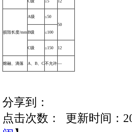
C级
≤5
12
A级
≤50
50
损毁长度/mm
B级
≤100
C级
≤150
12
熔融、滴落
A、B、C
不允许
—
分享到：
点击次数：
更新时间：2014