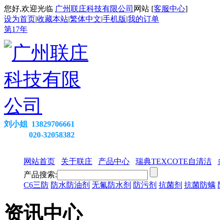
您好,欢迎光临
广州联庄科技有限公司
网站 [
客服中心
]
设为首页
|
收藏本站
|
繁体中文
|
手机版
|
我的订单
第
17
年
刘小姐 13829706661
020-32058382
网站首页
关于联庄
产品中心
瑞典TEXCOTE自清洁
产品搜索:
C6三防
防水防油剂
无氟防水剂
防污剂
抗菌剂
抗菌防螨
资讯中心