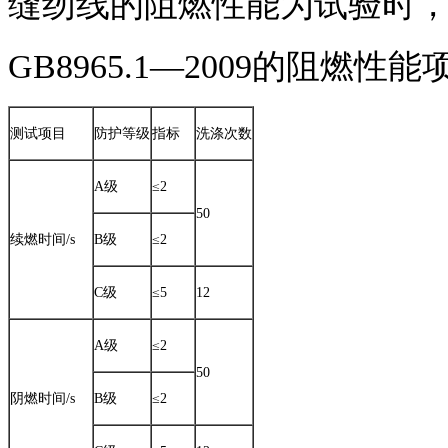
缝纫线的阻燃性能为试验时
GB8965.1—2009的阻燃性
测试项目
防护等级
指标
洗涤次数
A级
≤2
50
续燃时间/s
B级
≤2
C级
≤5
12
A级
≤2
50
阴燃时间/s
B级
≤2