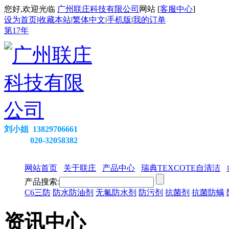
您好,欢迎光临
广州联庄科技有限公司
网站 [
客服中心
]
设为首页
|
收藏本站
|
繁体中文
|
手机版
|
我的订单
第
17
年
刘小姐 13829706661
020-32058382
网站首页
关于联庄
产品中心
瑞典TEXCOTE自清洁
产品搜索:
C6三防
防水防油剂
无氟防水剂
防污剂
抗菌剂
抗菌防螨
资讯中心