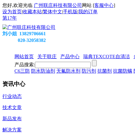
您好,欢迎光临
广州联庄科技有限公司
网站 [
客服中心
]
设为首页
|
收藏本站
|
繁体中文
|
手机版
|
我的订单
第
17
年
刘小姐 13829706661
020-32058382
网站首页
关于联庄
产品中心
瑞典TEXCOTE自清洁
产品搜索:
C6三防
防水防油剂
无氟防水剂
防污剂
抗菌剂
抗菌防螨
资讯中心
行业动态
技术文章
新品发布
解决方案