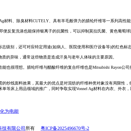
onnel Ag材料、除臭材料CUTELY、具有羊毛般弹力的腈纶纤维等一系列高
面料即便反复洗涤也能保持银离子的抗菌性，可以抑制莫拉氏菌、黄色葡萄
志级别，还可对应特定用途(如病人、医院使用和医疗设备等)的红色标
物质的异味，通常这些物质是造成汗臭与老年人体味的主要原因。
想。腈纶纤维与醋酸纤维的复合纤维也是Mitsubishi Rayon
达到所需的纱线面料效果，其最大的优点是对混纺的纤维种类对象没有局限性
等床上用品领域的推广，同时争取实现Vonnel Ag材料在内衣、外衣
化为电能
科技有限公司
所有
粤ICP备2025496670号-2