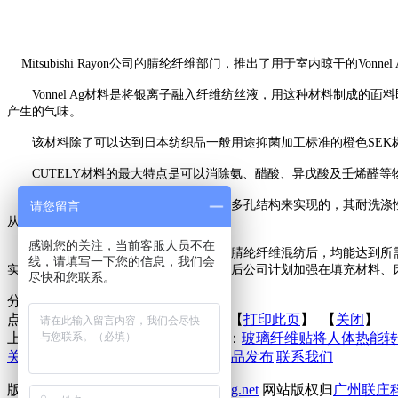
Mitsubishi Rayon公司的腈纶纤维部门，推出了用于室内晾干的V
Vonnel Ag材料是将银离子融入纤维纺丝液，用这种材料制成的
产生的气味。
该材料除了可以达到日本纺织品一般用途抑菌加工标准的橙色SEK标
CUTELY材料的最大特点是可以消除氨、醋酸、异戊酸及壬烯醛等
除臭效果是通过添加壳聚糖及纤维的多孔结构来实现的，其耐洗涤性能也很理
请您留言
从而实现纤维的中空多孔结构。
感谢您的关注，当前客服人员不在
Vonnel Ag与CUTELY材料在与30%的腈纶纤维混纺后，均能
线，请填写一下您的信息，我们会
实现了批量生产，最初用于内衣面料，今后公司计划加强在填充材料、床单
尽快和您联系。
分享到：
点击次数：
更新时间：2014-10-15 【
打印此页
】 【
关闭
】
上一条：
穿在身上的板蓝根
下一条：
玻璃纤维贴将人体热能转
关于联庄
|
标准
|
行业动态
|
技术文章
|
新品发布
|
联系我们
版权所有 2013©
http://www.lianzhuang.net
网站版权归
广州联庄