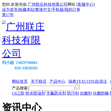
您好,欢迎光临
广州联庄科技有限公司
网站 [
客服中心
]
设为首页
|
收藏本站
|
繁体中文
|
手机版
|
我的订单
第
17
年
刘小姐 13829706661
020-32058382
网站首页
关于联庄
产品中心
瑞典TEXCOTE自清洁
产品搜索:
C6三防
防水防油剂
无氟防水剂
防污剂
抗菌剂
抗菌防螨
资讯中心