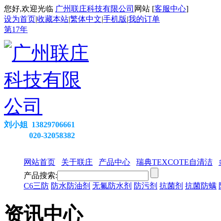
您好,欢迎光临
广州联庄科技有限公司
网站 [
客服中心
]
设为首页
|
收藏本站
|
繁体中文
|
手机版
|
我的订单
第
17
年
刘小姐 13829706661
020-32058382
网站首页
关于联庄
产品中心
瑞典TEXCOTE自清洁
产品搜索:
C6三防
防水防油剂
无氟防水剂
防污剂
抗菌剂
抗菌防螨
资讯中心