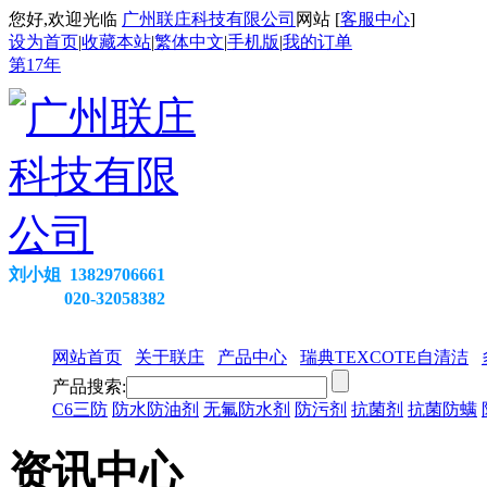
您好,欢迎光临
广州联庄科技有限公司
网站 [
客服中心
]
设为首页
|
收藏本站
|
繁体中文
|
手机版
|
我的订单
第
17
年
刘小姐 13829706661
020-32058382
网站首页
关于联庄
产品中心
瑞典TEXCOTE自清洁
产品搜索:
C6三防
防水防油剂
无氟防水剂
防污剂
抗菌剂
抗菌防螨
资讯中心