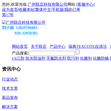
您好,欢迎光临
广州联庄科技有限公司
网站 [
客服中心
]
设为首页
|
收藏本站
|
繁体中文
|
手机版
|
我的订单
第
17
年
刘小姐 13829706661
020-32058382
网站首页
关于联庄
产品中心
瑞典TEXCOTE自清洁
产品搜索:
C6三防
防水防油剂
无氟防水剂
防污剂
抗菌剂
抗菌防螨
资讯中心
行业动态
技术文章
新品发布
解决方案