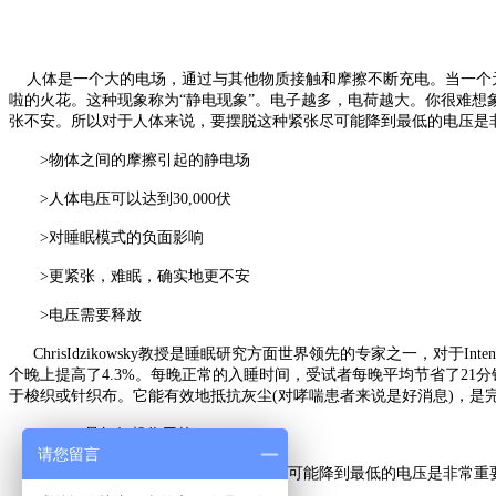
人体是一个大的电场，通过与其他物质接触和摩擦不断充电。当一个元
啦的火花。这种现象称为“静电现象”。电子越多，电荷越大。你很难想
张不安。所以对于人体来说，要摆脱这种紧张尽可能降到最低的电压是非常重
>物体之间的摩擦引起的静电场
>人体电压可以达到30,000伏
>对睡眠模式的负面影响
>更紧张，难眠，确实地更不安
>电压需要释放
ChrisIdzikowsky教授是睡眠研究方面世界领先的专家之一，
个晚上提高了4.3%。每晚正常的入睡时间，受试者每晚平均节省了21分钟
于梭织或针织布。它能有效地抵抗灰尘(对哮喘患者来说是好消息)，是完
Intense是如何起作用的
请您留言
对于人体来说，要摆脱这种紧张和尽可能降到最低的电压是非常重