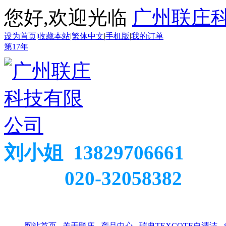
您好,欢迎光临
广州联庄
设为首页
|
收藏本站
|
繁体中文
|
手机版
|
我的订单
第
17
年
刘小姐 13829706661
020-32058382
网站首页
关于联庄
产品中心
瑞典TEXCOTE自清洁